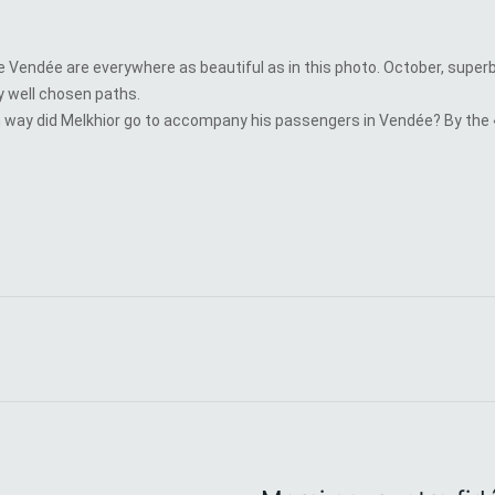
he Vendée are everywhere as beautiful as in this photo. October, super
by well chosen paths.
ch way did Melkhior go to accompany his passengers in Vendée? By the 
[rev_slider Accueil]