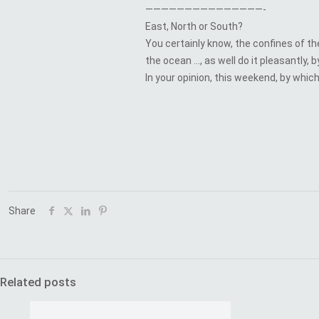
———————————————-
East, North or South?
You certainly know, the confines of t
the ocean …, as well do it pleasantly, 
In your opinion, this weekend, by whi
Share
Related posts